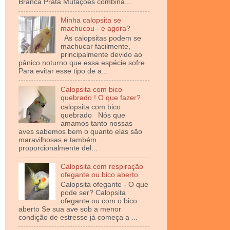
Branca Prata Mutações combina...
Minha calopsita se
machucou - e agora?
As calopsitas podem se
machucar facilmente,
principalmente devido ao
pânico noturno que essa espécie sofre.
Para evitar esse tipo de a...
Calopsita com bico
quebrado ! O que fazer?
calopsita com bico
quebrado Nós que
amamos tanto nossas
aves sabemos bem o quanto elas são
maravilhosas e também
proporcionalmente del...
Calopsita com respiração
ofegante ou bico aberto
Calopsita ofegante - O que
pode ser? Calopsita
ofegante ou com o bico
aberto Se sua ave sob a menor
condição de estresse já começa a ...