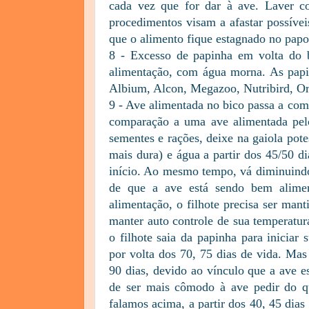
cada vez que for dar à ave. Laver co
procedimentos visam a afastar possívei
que o alimento fique estagnado no papo
8 - Excesso de papinha em volta do 
alimentação, com água morna. As papi
Albium, Alcon, Megazoo, Nutribird, Or
9 - Ave alimentada no bico passa a co
comparação a uma ave alimentada pelos
sementes e rações, deixe na gaiola pote
mais dura) e água a partir dos 45/50 d
início. Ao mesmo tempo, vá diminuindo
de que a ave está sendo bem alime
alimentação, o filhote precisa ser mant
manter auto controle de sua temperatu
o filhote saia da papinha para iniciar
por volta dos 70, 75 dias de vida. Mas
90 dias, devido ao vínculo que a ave 
de ser mais cômodo à ave pedir do q
falamos acima, a partir dos 40, 45 dias