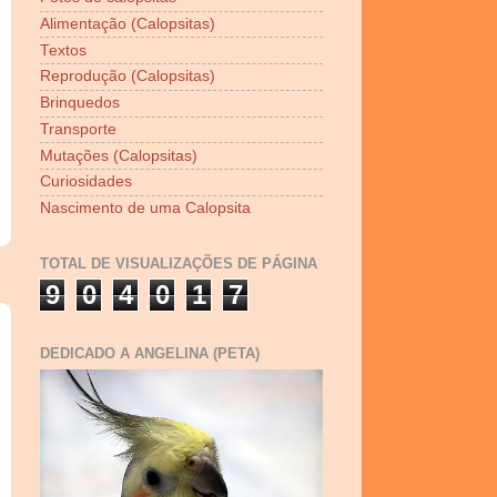
Alimentação (Calopsitas)
Textos
Reprodução (Calopsitas)
Brinquedos
Transporte
Mutações (Calopsitas)
Curiosidades
Nascimento de uma Calopsita
TOTAL DE VISUALIZAÇÕES DE PÁGINA
9
0
4
0
1
7
DEDICADO A ANGELINA (PETA)