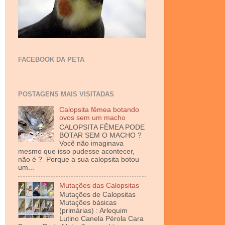
FACEBOOK DA PETA
POSTAGENS MAIS VISITADAS
Calopsita fêmea botando
ovos sem um macho
CALOPSITA FÊMEA PODE
BOTAR SEM O MACHO ?
Você não imaginava
mesmo que isso pudesse acontecer,
não é ? Porque a sua calopsita botou
um...
Mutações das Calopsitas
Mutações de Calopsitas
Mutações básicas
(primárias) : Arlequim
Lutino Canela Pérola Cara