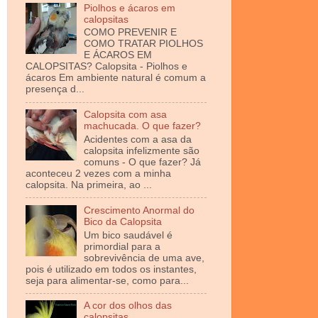
Piolhos e ácaros em
calopsitas
COMO PREVENIR E
COMO TRATAR PIOLHOS
E ÁCAROS EM
CALOPSITAS? Calopsita - Piolhos e
ácaros Em ambiente natural é comum a
presença d...
Calopsita com asa
machucada. O que fazer?
Acidentes com a asa da
calopsita infelizmente são
comuns - O que fazer? Já
aconteceu 2 vezes com a minha
calopsita. Na primeira, ao ...
Crescimento Anormal do
Bico da Calopsita
Um bico saudável é
primordial para a
sobrevivência de uma ave,
pois é utilizado em todos os instantes,
seja para alimentar-se, como para...
A cor dos olhos das
calopsitas