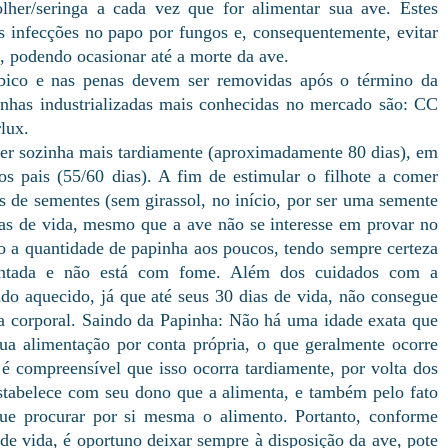
lher/seringa a cada vez que for alimentar sua ave. Estes
s infecções no papo por fungos e, consequentemente, evitar
, podendo ocasionar até a morte da ave.
bico e nas penas devem ser removidas após o término da
nhas industrializadas mais conhecidas no mercado são: CC
lux.
mer sozinha mais tardiamente (aproximadamente 80 dias), em
 pais (55/60 dias). A fim de estimular o filhote a comer
s de sementes (sem girassol, no início, por ser uma semente
ias de vida, mesmo que a ave não se interesse em provar no
 a quantidade de papinha aos poucos, tendo sempre certeza
ntada e não está com fome. Além dos cuidados com a
ido aquecido, já que até seus 30 dias de vida, não consegue
ra corporal. Saindo da Papinha: Não há uma idade exata que
 sua alimentação por conta própria, o que geralmente ocorre
 é compreensível que isso ocorra tardiamente, por volta dos
estabelece com seu dono que a alimenta, e também pelo fato
ue procurar por si mesma o alimento. Portanto, conforme
 de vida, é oportuno deixar sempre à disposição da ave, pote