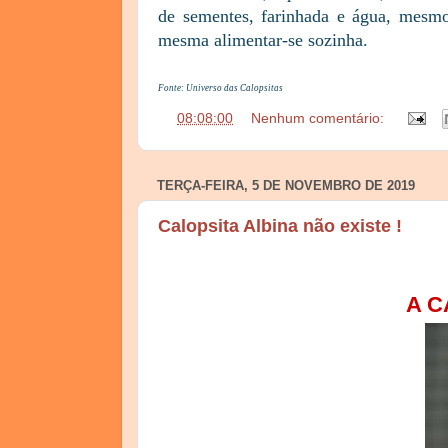
de sementes, farinhada e água, mesmo
mesma alimentar-se sozinha.
Fonte: Universo das Calopsitas
às
08:08:00
Nenhum comentário:
TERÇA-FEIRA, 5 DE NOVEMBRO DE 2019
Calopsita Albina não existe !
A C