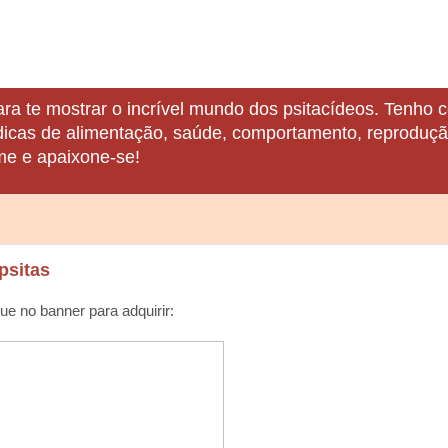
ara te mostrar o incrível mundo dos psitacídeos. Tenho c
 dicas de alimentação, saúde, comportamento, reprodução
me e apaixone-se!
psitas
que no banner para adquirir: