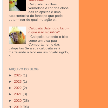
Calopsita de olhos
vermelhos A cor dos olhos
das calopsitas é uma
característica do fenótipo que pode
determinar de qual mutação e...
Calopsita Batendo o bico -
o que isso siginifica?
Calopsita batendo o bico
como um pica-pau
Comportamento das
calopsitas Se a sua calopsita está
martelando o bico em um objeto rígido,
o...
ARQUIVO DO BLOG
►
2025
(1)
►
2023
(1)
►
2022
(2)
►
2021
(3)
►
2020
(28)
▼
2019
(93)