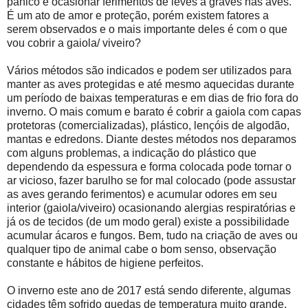
pânico e ocasionar ferimentos de leves a graves nas aves.
É um ato de amor e proteção, porém existem fatores a
serem observados e o mais importante deles é com o que
vou cobrir a gaiola/ viveiro?
Vários métodos são indicados e podem ser utilizados para
manter as aves protegidas e até mesmo aquecidas durante
um período de baixas temperaturas e em dias de frio fora do
inverno. O mais comum e barato é cobrir a gaiola com capas
protetoras (comercializadas), plástico, lençóis de algodão,
mantas e edredons. Diante destes métodos nos deparamos
com alguns problemas, a indicação do plástico que
dependendo da espessura e forma colocada pode tornar o
ar vicioso, fazer barulho se for mal colocado (pode assustar
as aves gerando ferimentos) e acumular odores em seu
interior (gaiola/viveiro) ocasionando alergias respiratórias e
já os de tecidos (de um modo geral) existe a possibilidade
acumular ácaros e fungos. Bem, tudo na criação de aves ou
qualquer tipo de animal cabe o bom senso, observação
constante e hábitos de higiene perfeitos.
O inverno este ano de 2017 está sendo diferente, algumas
cidades têm sofrido quedas de temperatura muito grande,