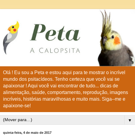
Olá ! Eu sou a Peta e estou aqui para te mostrar o incrível
mundo dos psitacídeos. Tenho certeza que você vai se
apaixonar ! Aqui você vai encontrar de tudo... dicas de
alimentação, saúde, comportamento, reprodução, imagens
incríveis, histórias maravilhosas e muito mais. Siga--me e
apaixone-se!
▼
quinta-feira, 4 de maio de 2017