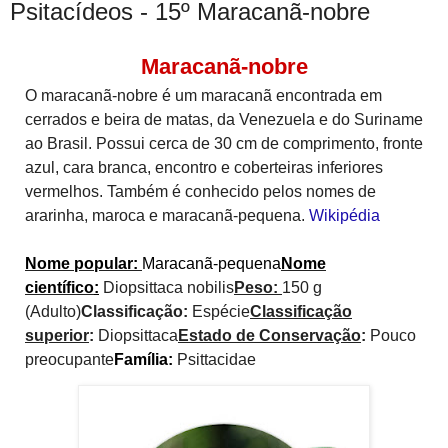
Psitacídeos - 15º Maracanã-nobre
Maracanã-nobre
O maracanã-nobre é um maracanã encontrada em
cerrados e beira de matas, da Venezuela e do Suriname
ao Brasil. Possui cerca de 30 cm de comprimento, fronte
azul, cara branca, encontro e coberteiras inferiores
vermelhos. Também é conhecido pelos nomes de
ararinha, maroca e maracanã-pequena.
Wikipédia
Nome popular:
Maracanã-pequena
Nome
científico
:
Diopsittaca nobilis
Peso:
150 g
(Adulto)
Classificação:
Espécie
Classificação
superior
:
Diopsittaca
Estado de Conservação
:
Pouco
preocupante
Família:
Psittacidae