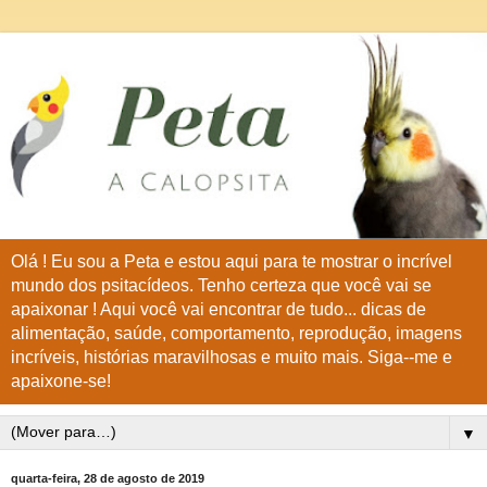
Olá ! Eu sou a Peta e estou aqui para te mostrar o incrível
mundo dos psitacídeos. Tenho certeza que você vai se
apaixonar ! Aqui você vai encontrar de tudo... dicas de
alimentação, saúde, comportamento, reprodução, imagens
incríveis, histórias maravilhosas e muito mais. Siga--me e
apaixone-se!
▼
quarta-feira, 28 de agosto de 2019