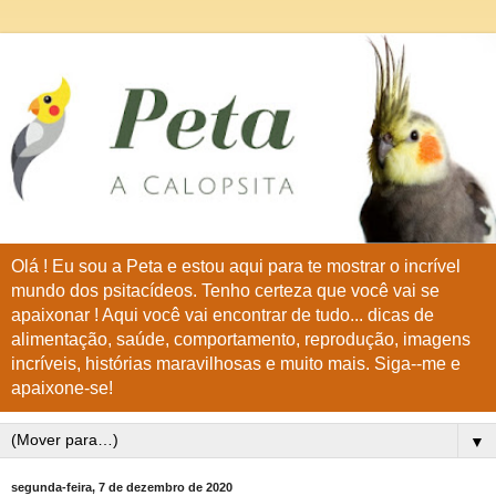
Olá ! Eu sou a Peta e estou aqui para te mostrar o incrível
mundo dos psitacídeos. Tenho certeza que você vai se
apaixonar ! Aqui você vai encontrar de tudo... dicas de
alimentação, saúde, comportamento, reprodução, imagens
incríveis, histórias maravilhosas e muito mais. Siga--me e
apaixone-se!
▼
segunda-feira, 7 de dezembro de 2020