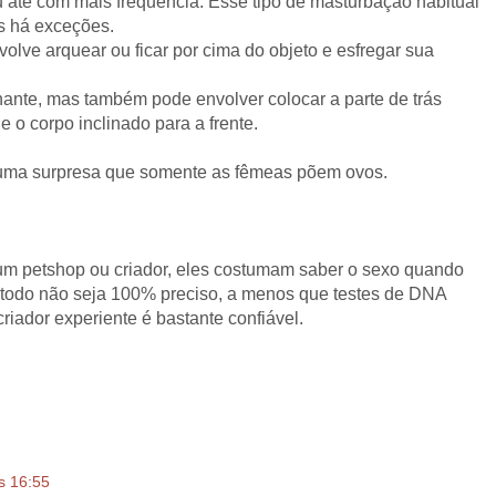
 até com mais frequência. Esse tipo de masturbação habitual
s há exceções.
lve arquear ou ficar por cima do objeto e esfregar sua
ante, mas também pode envolver colocar a parte de trás
 o corpo inclinado para a frente.
huma surpresa que somente as fêmeas põem ovos.
um petshop ou criador, eles costumam saber o sexo quando
odo não seja 100% preciso, a menos que testes de DNA
riador experiente é bastante confiável.
s 16:55