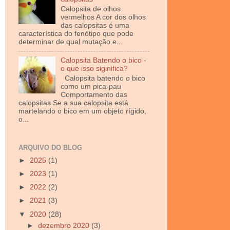
Calopsita de olhos
vermelhos A cor dos olhos
das calopsitas é uma
característica do fenótipo que pode
determinar de qual mutação e...
Calopsita Batendo o bico -
o que isso siginifica?
Calopsita batendo o bico
como um pica-pau
Comportamento das
calopsitas Se a sua calopsita está
martelando o bico em um objeto rígido,
o...
ARQUIVO DO BLOG
►
2025
(1)
►
2023
(1)
►
2022
(2)
►
2021
(3)
▼
2020
(28)
►
dezembro 2020
(3)