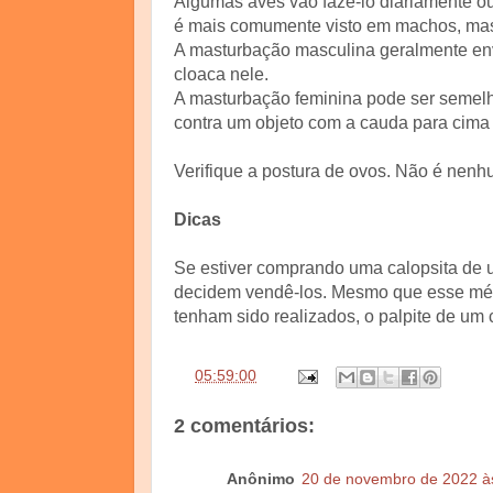
Algumas aves vão fazê-lo diariamente ou
é mais comumente visto em machos, ma
A masturbação masculina geralmente envo
cloaca nele.
A masturbação feminina pode ser semelh
contra um objeto com a cauda para cima e
Verifique a postura de ovos. Não é nen
Dicas
Se estiver comprando uma calopsita de 
decidem vendê-los. Mesmo que esse mét
tenham sido realizados, o palpite de um c
às
05:59:00
2 comentários:
Anônimo
20 de novembro de 2022 à