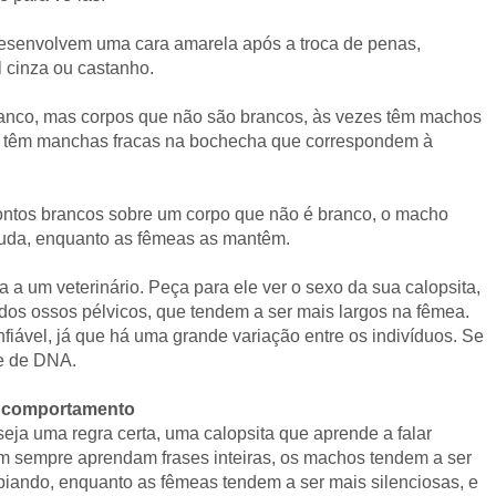
senvolvem uma cara amarela após a troca de penas,
 cinza ou castanho.
ranco, mas corpos que não são brancos, às vezes têm machos
 têm manchas fracas na bochecha que correspondem à
pontos brancos sobre um corpo que não é branco, o macho
muda, enquanto as fêmeas as mantêm.
a a um veterinário. Peça para ele ver o sexo da sua calopsita,
 dos ossos pélvicos, que tendem a ser mais largos na fêmea.
iável, já que há uma grande variação entre os indivíduos. Se
te de DNA.
lo comportamento
eja uma regra certa, uma calopsita que aprende a falar
 sempre aprendam frases inteiras, os machos tendem a ser
biando, enquanto as fêmeas tendem a ser mais silenciosas, e