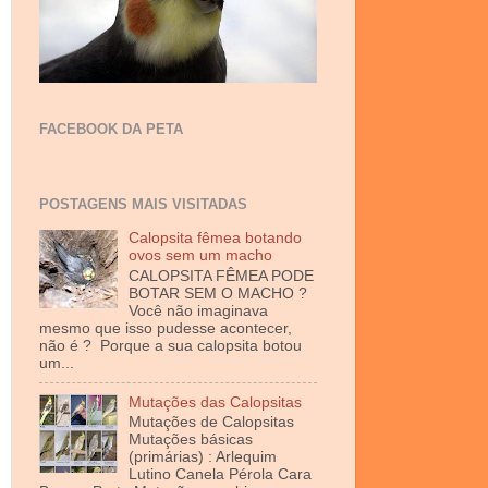
FACEBOOK DA PETA
POSTAGENS MAIS VISITADAS
Calopsita fêmea botando
ovos sem um macho
CALOPSITA FÊMEA PODE
BOTAR SEM O MACHO ?
Você não imaginava
mesmo que isso pudesse acontecer,
não é ? Porque a sua calopsita botou
um...
Mutações das Calopsitas
Mutações de Calopsitas
Mutações básicas
(primárias) : Arlequim
Lutino Canela Pérola Cara