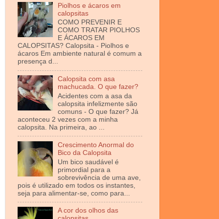
Piolhos e ácaros em
calopsitas
COMO PREVENIR E
COMO TRATAR PIOLHOS
E ÁCAROS EM
CALOPSITAS? Calopsita - Piolhos e
ácaros Em ambiente natural é comum a
presença d...
Calopsita com asa
machucada. O que fazer?
Acidentes com a asa da
calopsita infelizmente são
comuns - O que fazer? Já
aconteceu 2 vezes com a minha
calopsita. Na primeira, ao ...
Crescimento Anormal do
Bico da Calopsita
Um bico saudável é
primordial para a
sobrevivência de uma ave,
pois é utilizado em todos os instantes,
seja para alimentar-se, como para...
A cor dos olhos das
calopsitas