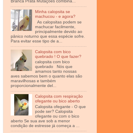
Branca Prata Mutações combina...
Minha calopsita se
machucou - e agora?
As calopsitas podem se
machucar facilmente,
principalmente devido ao
pânico noturno que essa espécie sofre.
Para evitar esse tipo de a...
Calopsita com bico
quebrado ! O que fazer?
calopsita com bico
quebrado Nós que
amamos tanto nossas
aves sabemos bem o quanto elas são
maravilhosas e também
proporcionalmente del...
Calopsita com respiração
ofegante ou bico aberto
Calopsita ofegante - O que
pode ser? Calopsita
ofegante ou com o bico
aberto Se sua ave sob a menor
condição de estresse já começa a ...