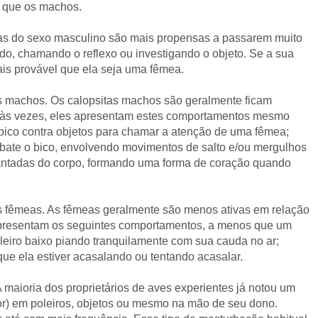
a que os machos.
tas do sexo masculino são mais propensas a passarem muito
o, chamando o reflexo ou investigando o objeto. Se a sua
ais provável que ela seja uma fêmea.
os machos. Os calopsitas machos são geralmente ficam
a; às vezes, eles apresentam estes comportamentos mesmo
 bico contra objetos para chamar a atenção de uma fêmea;
bate o bico, envolvendo movimentos de salto e/ou mergulhos
antadas do corpo, formando uma forma de coração quando
as fêmeas. As fêmeas geralmente são menos ativas em relação
presentam os seguintes comportamentos, a menos que um
eiro baixo piando tranquilamente com sua cauda no ar;
que ela estiver acasalando ou tentando acasalar.
maioria dos proprietários de aves experientes já notou um
ior) em poleiros, objetos ou mesmo na mão de seu dono.