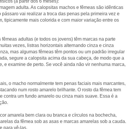
físicos (a partir dos 6 meses):
magem adulta. As calopsitas machos e fêmeas são idênticas
pássaro vai realizar a troca das penas pela primeira vez e
tipicamente mais colorida e com maior variação entre os
s fêmeas adultas (e todos os jovens) têm marcas na parte
itas vezes, listras horizontais alternando cinza e cinza
cinza, mas algumas fêmeas têm pontos ou um padrão irregular
ada, segure a calopsita acima da sua cabeça, de modo que a
nte, e examine de perto. Se você ainda não vir nenhuma marca,
ais, o macho normalmente tem penas faciais mais marcantes,
tacando num rosto amarelo brilhante. O rosto da fêmea tem
e contra um fundo amarelo ou cinza mais suave. Essa é a
ção.
cor amarela bem clara ou branca e círculos na bochecha,
arelas da fêmea sob as asas e marcas amarelas sob a cauda.
e para vê-las.