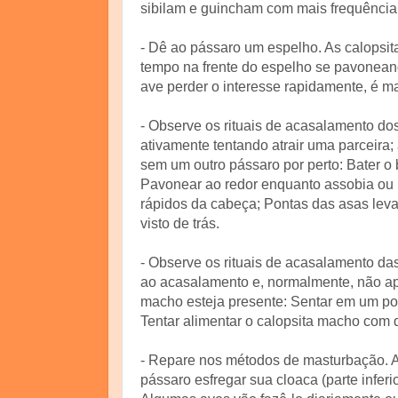
sibilam e guincham com mais frequênci
- Dê ao pássaro um espelho. As calopsi
tempo na frente do espelho se pavoneand
ave perder o interesse rapidamente, é m
- Observe os rituais de acasalamento d
ativamente tentando atrair uma parceir
sem um outro pássaro por perto: Bater o
Pavonear ao redor enquanto assobia ou 
rápidos da cabeça; Pontas das asas lev
visto de trás.
- Observe os rituais de acasalamento d
ao acasalamento e, normalmente, não a
macho esteja presente: Sentar em um pol
Tentar alimentar o calopsita macho com 
- Repare nos métodos de masturbação. A 
pássaro esfregar sua cloaca (parte infer