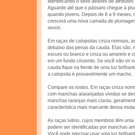
Identificando o sexo através de atributos 
Aguarde até que o pássaro chegue à plu
quando jovens. Depois de 6 a 9 meses, o 
crescerá uma nova camada de plumagem, 
sexos.
Em raças de calopsitas cinza normais, a
debaixo das penas da cauda. Elas são, mu
escuro ou branco e cinza ou amarelo e 
em um fundo cinzento. Se você não vir n
cauda fique na frente de uma luz brilha
a calopsita é provavelmente um macho.
Compare os rostos. Em raças cinza norm
com manchas alaranjadas vívidas se des
manchas laranjas mais claras, geralment
característica mais marcante dessa muta
As raças lutino, cujos membros têm uma 
podem ser identificadas por manchas am
Você pode precisar usar uma luz brilhant