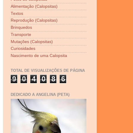
Alimentação (Calopsitas)
Textos
Reprodução (Calopsitas)
Brinquedos
Transporte
Mutações (Calopsitas)
Curiosidades
Nascimento de uma Calopsita
TOTAL DE VISUALIZAÇÕES DE PÁGINA
9
0
4
0
8
6
DEDICADO A ANGELINA (PETA)