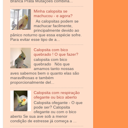
Branca Prata Mutações combina...
Minha calopsita se
machucou - e agora?
As calopsitas podem se
machucar facilmente,
principalmente devido ao
pânico noturno que essa espécie sofre.
Para evitar esse tipo de a...
Calopsita com bico
quebrado ! O que fazer?
calopsita com bico
quebrado Nós que
amamos tanto nossas
aves sabemos bem o quanto elas são
maravilhosas e também
proporcionalmente del...
Calopsita com respiração
ofegante ou bico aberto
Calopsita ofegante - O que
pode ser? Calopsita
ofegante ou com o bico
aberto Se sua ave sob a menor
condição de estresse já começa a ...