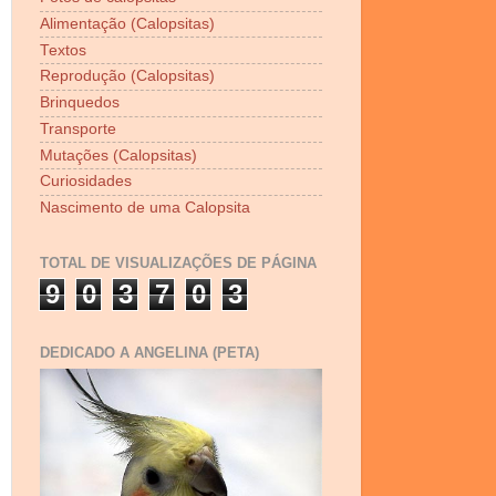
Alimentação (Calopsitas)
Textos
Reprodução (Calopsitas)
Brinquedos
Transporte
Mutações (Calopsitas)
Curiosidades
Nascimento de uma Calopsita
TOTAL DE VISUALIZAÇÕES DE PÁGINA
9
0
3
7
0
3
DEDICADO A ANGELINA (PETA)