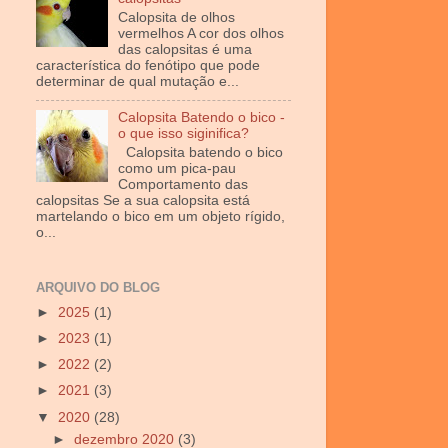
Calopsita de olhos
vermelhos A cor dos olhos
das calopsitas é uma
característica do fenótipo que pode
determinar de qual mutação e...
Calopsita Batendo o bico -
o que isso siginifica?
Calopsita batendo o bico
como um pica-pau
Comportamento das
calopsitas Se a sua calopsita está
martelando o bico em um objeto rígido,
o...
ARQUIVO DO BLOG
►
2025
(1)
►
2023
(1)
►
2022
(2)
►
2021
(3)
▼
2020
(28)
►
dezembro 2020
(3)