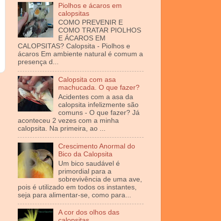
Piolhos e ácaros em
calopsitas
COMO PREVENIR E
COMO TRATAR PIOLHOS
E ÁCAROS EM
CALOPSITAS? Calopsita - Piolhos e
ácaros Em ambiente natural é comum a
presença d...
Calopsita com asa
machucada. O que fazer?
Acidentes com a asa da
calopsita infelizmente são
comuns - O que fazer? Já
aconteceu 2 vezes com a minha
calopsita. Na primeira, ao ...
Crescimento Anormal do
Bico da Calopsita
Um bico saudável é
primordial para a
sobrevivência de uma ave,
pois é utilizado em todos os instantes,
seja para alimentar-se, como para...
A cor dos olhos das
calopsitas