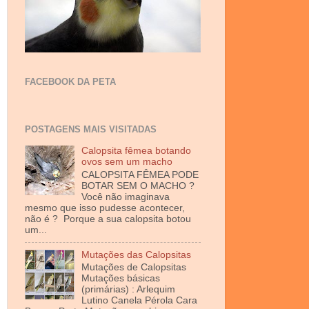
FACEBOOK DA PETA
POSTAGENS MAIS VISITADAS
Calopsita fêmea botando
ovos sem um macho
CALOPSITA FÊMEA PODE
BOTAR SEM O MACHO ?
Você não imaginava
mesmo que isso pudesse acontecer,
não é ? Porque a sua calopsita botou
um...
Mutações das Calopsitas
Mutações de Calopsitas
Mutações básicas
(primárias) : Arlequim
Lutino Canela Pérola Cara