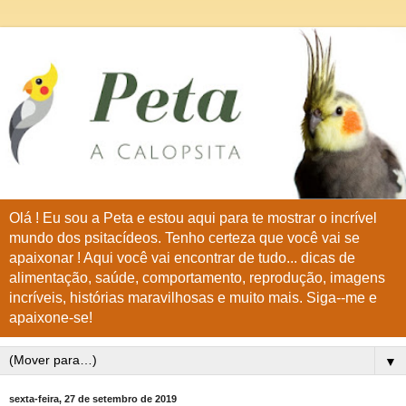
Olá ! Eu sou a Peta e estou aqui para te mostrar o incrível
mundo dos psitacídeos. Tenho certeza que você vai se
apaixonar ! Aqui você vai encontrar de tudo... dicas de
alimentação, saúde, comportamento, reprodução, imagens
incríveis, histórias maravilhosas e muito mais. Siga--me e
apaixone-se!
▼
sexta-feira, 27 de setembro de 2019