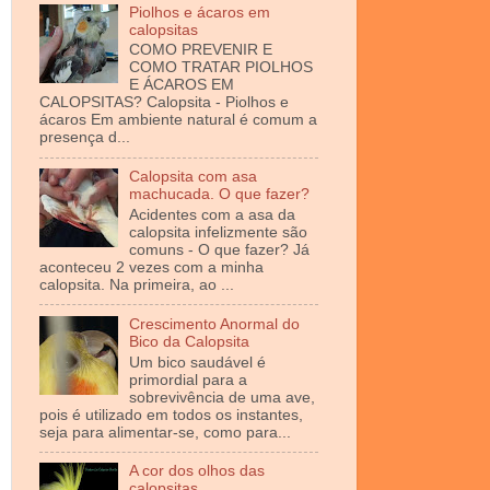
Piolhos e ácaros em
calopsitas
COMO PREVENIR E
COMO TRATAR PIOLHOS
E ÁCAROS EM
CALOPSITAS? Calopsita - Piolhos e
ácaros Em ambiente natural é comum a
presença d...
Calopsita com asa
machucada. O que fazer?
Acidentes com a asa da
calopsita infelizmente são
comuns - O que fazer? Já
aconteceu 2 vezes com a minha
calopsita. Na primeira, ao ...
Crescimento Anormal do
Bico da Calopsita
Um bico saudável é
primordial para a
sobrevivência de uma ave,
pois é utilizado em todos os instantes,
seja para alimentar-se, como para...
A cor dos olhos das
calopsitas