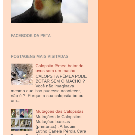
FACEBOOK DA PETA
POSTAGENS MAIS VISITADAS
Calopsita fêmea botando
ovos sem um macho
CALOPSITA FÊMEA PODE
BOTAR SEM O MACHO ?
Você não imaginava
mesmo que isso pudesse acontecer,
não é ? Porque a sua calopsita botou
um...
Mutações das Calopsitas
Mutações de Calopsitas
Mutações básicas
(primárias) : Arlequim
Lutino Canela Pérola Cara