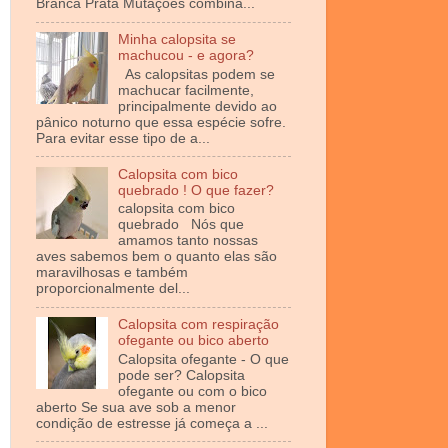
Branca Prata Mutações combina...
Minha calopsita se
machucou - e agora?
As calopsitas podem se
machucar facilmente,
principalmente devido ao
pânico noturno que essa espécie sofre.
Para evitar esse tipo de a...
Calopsita com bico
quebrado ! O que fazer?
calopsita com bico
quebrado Nós que
amamos tanto nossas
aves sabemos bem o quanto elas são
maravilhosas e também
proporcionalmente del...
Calopsita com respiração
ofegante ou bico aberto
Calopsita ofegante - O que
pode ser? Calopsita
ofegante ou com o bico
aberto Se sua ave sob a menor
condição de estresse já começa a ...