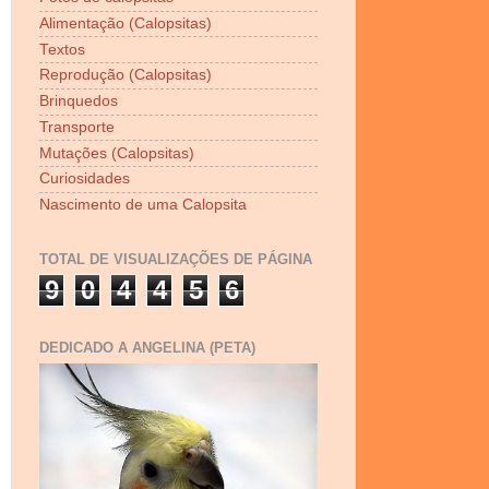
Alimentação (Calopsitas)
Textos
Reprodução (Calopsitas)
Brinquedos
Transporte
Mutações (Calopsitas)
Curiosidades
Nascimento de uma Calopsita
TOTAL DE VISUALIZAÇÕES DE PÁGINA
9
0
4
4
5
6
DEDICADO A ANGELINA (PETA)