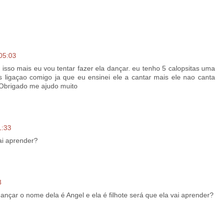
05:03
isso mais eu vou tentar fazer ela dançar. eu tenho 5 calopsitas uma
s ligaçao comigo ja que eu ensinei ele a cantar mais ele nao canta
 Obrigado me ajudo muito
1:33
ai aprender?
8
dançar o nome dela é Angel e ela é filhote será que ela vai aprender?