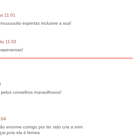
às 11:01
 muuuuuito espertas inclusive a sua!
 às 11:03
eaperansas!
3
a pelos conselhos maravilhosos!
:04
ão enorme comigo por ter sido cria a mim
ar,pois ela é femea