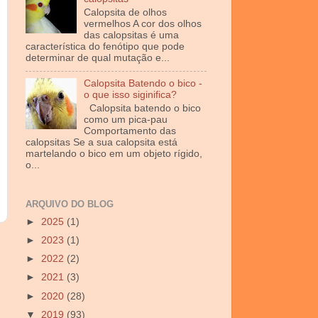
Calopsita de olhos
vermelhos A cor dos olhos
das calopsitas é uma
característica do fenótipo que pode
determinar de qual mutação e...
Calopsita Batendo o bico -
o que isso siginifica?
Calopsita batendo o bico
como um pica-pau
Comportamento das
calopsitas Se a sua calopsita está
martelando o bico em um objeto rígido,
o...
ARQUIVO DO BLOG
►
2025
(1)
►
2023
(1)
►
2022
(2)
►
2021
(3)
►
2020
(28)
▼
2019
(93)