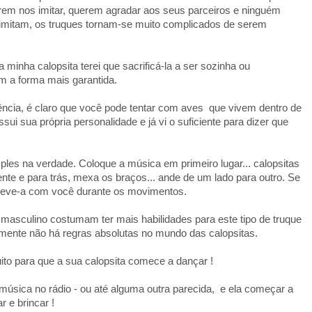
em nos imitar, querem agradar aos seus parceiros e ninguém
 imitam, os truques tornam-se muito complicados de serem
 minha calopsita terei que sacrificá-la a ser sozinha ou
m a forma mais garantida.
ência, é claro que você pode tentar com aves que vivem dentro de
sui sua própria personalidade e já vi o suficiente para dizer que
ples na verdade. Coloque a música em primeiro lugar... calopsitas
te e para trás, mexa os braços... ande de um lado para outro. Se
 leve-a com você durante os movimentos.
masculino costumam ter mais habilidades para este tipo de truque
mente não há regras absolutas no mundo das calopsitas.
to para que a sua calopsita comece a dançar !
música no rádio - ou até alguma outra parecida, e ela começar a
 e brincar !